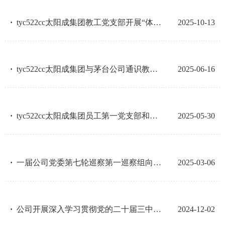
·
tyc522cc太阳成集团教工党支部开展“体验非遗技艺 传承文化瑰宝”主题党日活动
2025-10-13
·
tyc522cc太阳成集团与茅台公司通识教育公司开展党建结对共建工作
2025-06-16
·
tyc522cc太阳成集团员工第一党支部和公共卫生公司本科生第一党支部开展“粽情享端午 争做饺饺者”主题党日暨联学联做活动
2025-05-30
·
一届公司党委第七轮巡察第一巡察组向体育与健康公司党委反馈巡察情况
2025-03-06
·
公司开展深入学习贯彻党的二十届三中全会精神理论宣传二人讲
2024-12-02