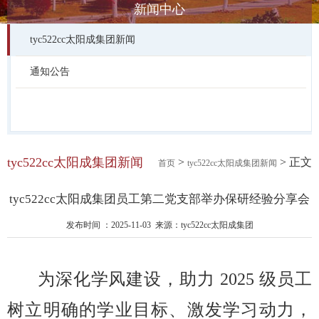
新闻中心
tyc522cc太阳成集团新闻
通知公告
tyc522cc太阳成集团新闻
>
> 正文
首页
tyc522cc太阳成集团新闻
tyc522cc太阳成集团员工第二党支部举办保研经验分享会
发布时间 ：2025-11-03 来源：tyc522cc太阳成集团
为深化学风建设，助力 2025 级员工
树立明确的学业目标、激发学习动力，