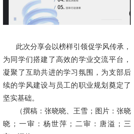
此次分享会以榜样引领促学风传承，
为同学们搭建了高效的学业交流平台，
凝聚了互助共进的学习氛围，为支部后
续的学风建设与员工的职业规划奠定了
坚实基础。
（撰稿：张晓晓、王雪；图片：张晓
晓；一审：杨世萍；二审：唐溢；三