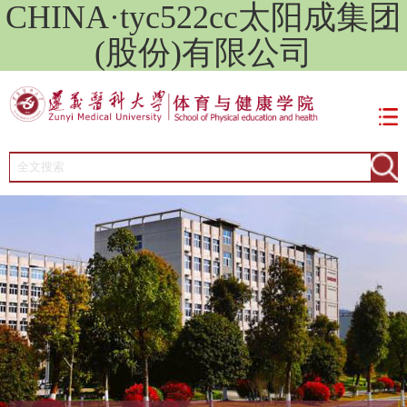
CHINA·tyc522cc太阳成集团
(股份)有限公司