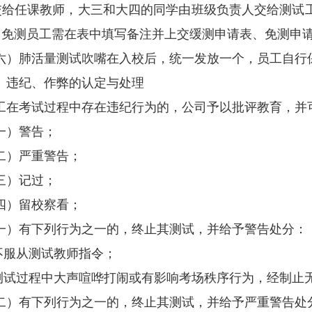
交给任课教师，大三和大四的同学由班级负责人交给测试
、免测员工需在表中填写备注并上交缓测申请表、免测申
六）肺活量测试吹嘴在入校后，统一发放一个，员工自行
、违纪、作弊的认定与处理
工在考试过程中存在违纪行为的，公司予以批评教育，并
一）警告；
二）严重警告；
三）记过；
四）留校察看；
一）有下列行为之一的，终止其测试，并给予警告处分：
.不服从测试教师指令；
.测试过程中大声喧哗打闹或有影响考场秩序行为，经制止
二）有下列行为之一的，终止其测试，并给予严重警告处