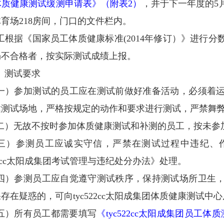
体质健康测试缓测申请表》（附表2）
，并于下一年度的5
育场218房间，门口的文件栏内。
工根据《国家员工体质健康标准(2014年修订）》进行
仍不合格者，按实际测试成绩上报。
、测试要求
一）参加测试的员工应在测试前做好准备活动，必须着运
达测试场地，严格按规定的动作和要求进行测试，严禁舞
二）无故不按时参加体质健康测试和补测的员工，按未参
三）参测员工应诚实守信，严禁在测试过程中违纪、
522cc太阳成集团考试管理与违纪处分办法》处理。
四）参测员工应自觉遵守测试秩序，保持测试场所卫生
存在疑惑的，可向tyc522cc太阳成集团体质健康测试中
五）所有员工都需要填写
《tyc522cc太阳成集团员工