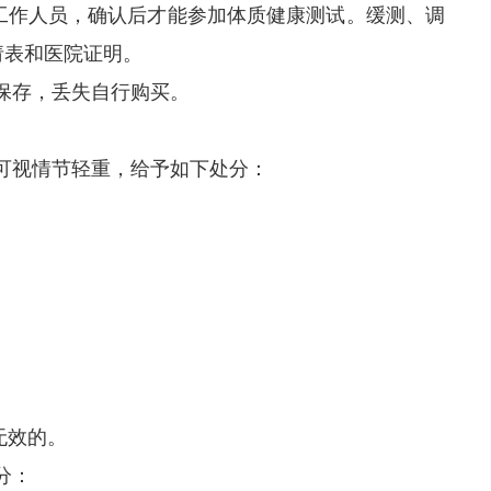
工作人员，确认后才能参加体质健康测试。缓测、调
请表和医院证明。
保存，丢失自行购买。
可视情节轻重，给予如下处分：
无效的。
分：