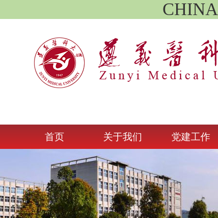
CHIN
首页
关于我们
党建工作