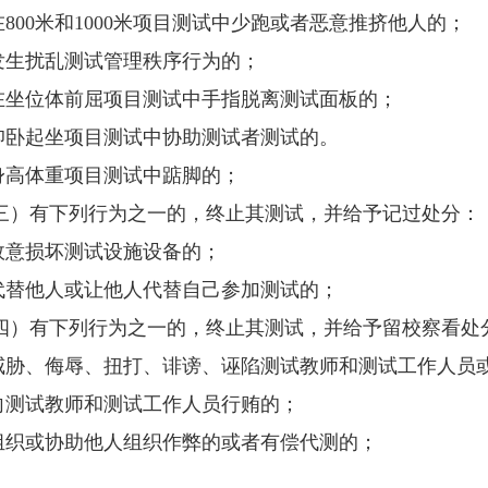
.在800米和1000米项目测试中少跑或者恶意推挤他人的；
.发生扰乱测试管理秩序行为的；
.在坐位体前屈项目测试中手指脱离测试面板的；
.仰卧起坐项目测试中协助测试者测试的。
.身高体重项目测试中踮脚的；
三）有下列行为之一的，终止其测试，并给予记过处分：
.故意损坏测试设施设备的；
.代替他人或让他人代替自己参加测试的；
四）有下列行为之一的，终止其测试，并给予留校察看处
.威胁、侮辱、扭打、诽谤、诬陷测试教师和测试工作人员
.向测试教师和测试工作人员行贿的；
.组织或协助他人组织作弊的或者有偿代测的；