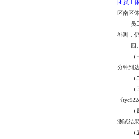
团员工
区南区体
员
补测，
四
（
分钟到
（
（
《tyc
（
测试结果
（