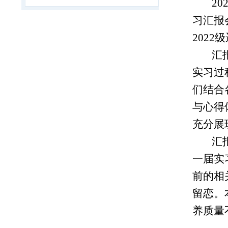
2
习汇报
202
汇
实习过
们结合
与心得
充分展
汇
一届实
前的相
留恋。
养质量