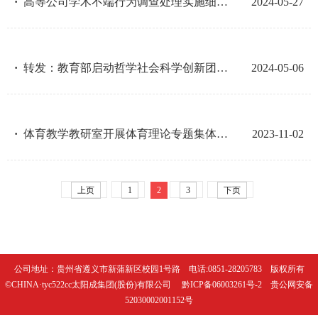
·
高等公司学术不端行为调查处理实施细则 教科信【2024】3号
2024-05-27
·
转发：教育部启动哲学社会科学创新团队申报
2024-05-06
·
体育教学教研室开展体育理论专题集体备课
2023-11-02
上页
1
2
3
下页
公司地址：贵州省遵义市新蒲新区校园1号路 电话:0851-28205783 版权所有
©CHINA·tyc522cc太阳成集团(股份)有限公司
黔ICP备06003261号-2
贵公网安备
52030002001152号