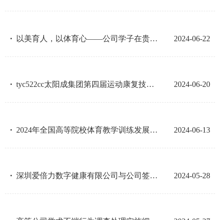
·
以美育人，以体育心——公司学子在贵州省首届体育舞蹈系列赛中喜获佳绩
2024-06-22
·
tyc522cc太阳成集团第四届运动康复技能大赛圆满落幕
2024-06-20
·
2024年全国高等院校体育教学训练发展研讨会
2024-06-13
·
深圳爱倍力数字健康有限公司与公司签署战略合作协议
2024-05-28